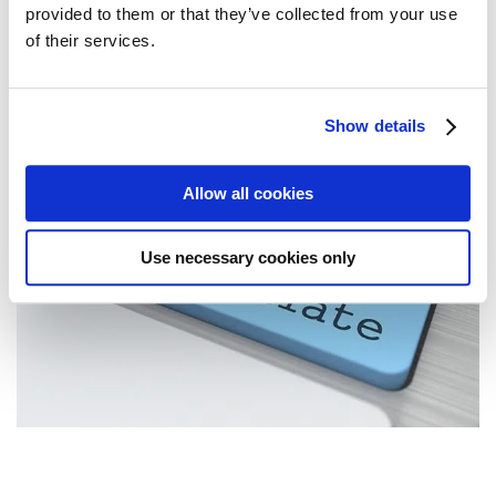
provided to them or that they’ve collected from your use
eller andet fra dansk til engelsk eller omvendt, skal du bare
of their services.
kontakte mig for at få et prisoverslag. Jeg vil da også gerne
oversætte dit CV, attester eller certifikater for dig.
Show details
Allow all cookies
Use necessary cookies only