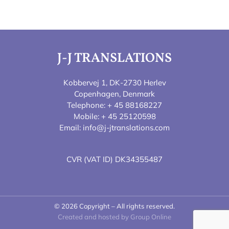
J-J TRANSLATIONS
Kobbervej 1, DK-2730 Herlev
Copenhagen, Denmark
Telephone:
+ 45 88168227
Mobile:
+ 45 25120598
Email:
info@j-jtranslations.com
CVR (VAT ID) DK34355487
©
2026
Copyright – All rights reserved
.
Created and hosted by Group Online